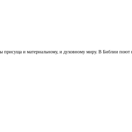
ны при­су­ща и мате­ри­аль­но­му, и духов­но­му миру. В Биб­лии поют