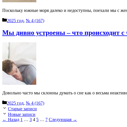
Посколь­ку южные моря дале­ко и недо­ступ­ны, поеха­ли мы с жено
Рубрики
2025 год
,
№ 4 (167)
Мы див­но устро­е­ны – что про­ис­хо­дит с
Доволь­но часто мы склон­ны думать о сне как о весь­ма неак­тив­н
Рубрики
2025 год
,
№ 4 (167)
Старые записи
Новые записи
Страница
Страница
Страница
Страница
Страница
←
Назад
1
…
3
4
5
…
7
Следующая
→