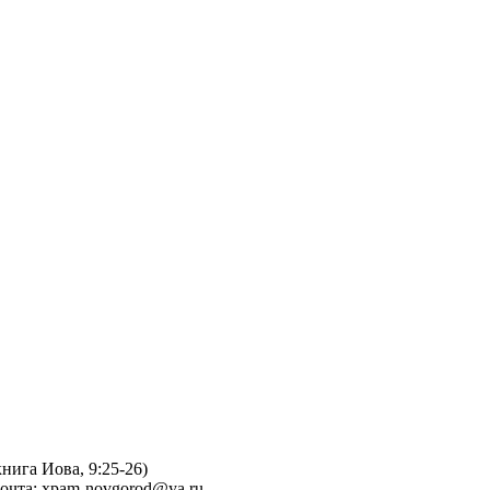
книга Иова, 9:25-26)
поч­та: xpam-novgorod@ya.ru