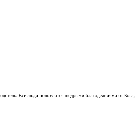
ро­де­тель. Все люди поль­зу­ют­ся щед­ры­ми бла­го­де­я­ни­я­ми от Бог