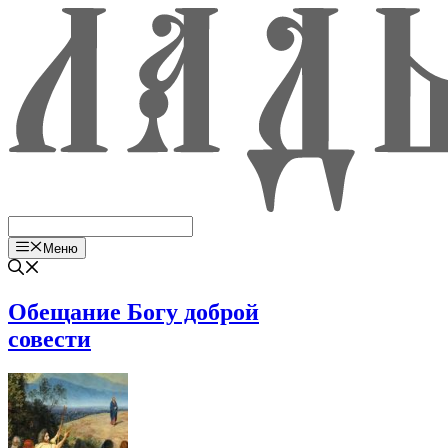
Перейти
к
содержимому
Меню
Обе­ща­ние Богу доб­рой
совести