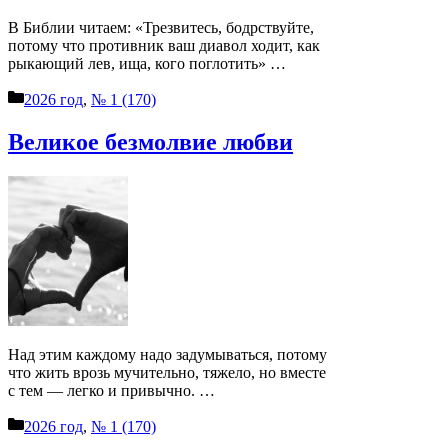
В Биб­лии чита­ем: «Трез­ви­тесь, бодр­ствуй­те,
пото­му что про­тив­ник ваш диа­вол ходит, как
рыка­ю­щий лев, ища, кого погло­тить» …
Рубрики
2026 год
,
№ 1 (170)
Вели­кое без­мол­вие любви
Над этим каж­до­му надо заду­мы­вать­ся, пото­му
что жить врозь мучи­тель­но, тяже­ло, но вме­сте
с тем — лег­ко и при­выч­но. …
Рубрики
2026 год
,
№ 1 (170)