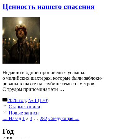
Цен­ность наше­го спасения
Недав­но в одной про­по­ве­ди я услы­шал
о чилий­ских шах­тё­рах, кото­рые были забло­ки­
ро­ва­ны в шах­те на глу­бине семь­сот мет­ров.
С тру­дом при­по­ми­ная эти …
Рубрики
2026 год
,
№ 1 (170)
Старые записи
Новые записи
Страница
Страница
Страница
Страница
←
Назад
1
2
3
…
282
Следующая
→
Год