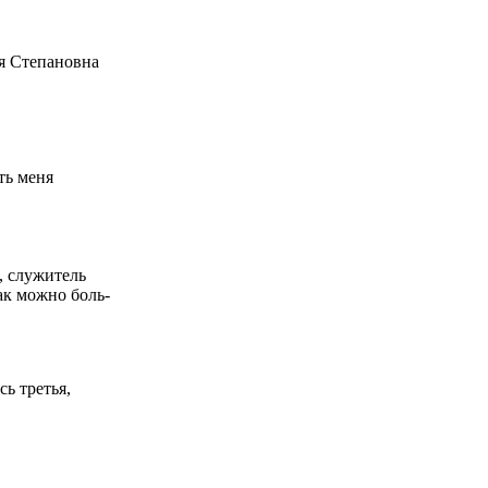
я Сте­па­нов­на
сть меня
 слу­жи­тель
как мож­но боль­
ь тре­тья,