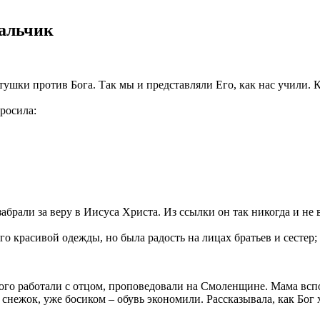
вальчик
туш­ки про­тив Бога. Так мы и пред­став­ля­ли Его, как нас учи­ли. 
просила:
 забра­ли за веру в Иису­са Хри­ста. Из ссыл­ки он так нико­гда и не в
ого кра­си­вой одеж­ды, но была радость на лицах бра­тьев и сестер
­го рабо­та­ли с отцом, про­по­ве­до­ва­ли на Смо­лен­щине. Мама вспо
 сне­жок, уже боси­ком – обувь эко­но­ми­ли. Рас­ска­зы­ва­ла, как Бог