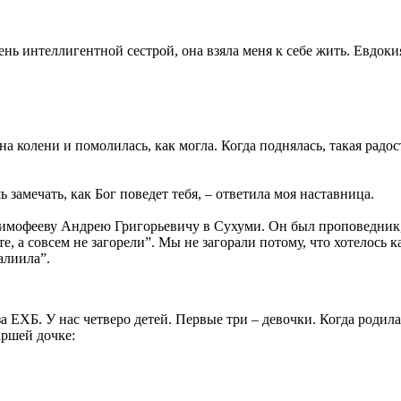
чень интел­ли­гент­ной сест­рой, она взя­ла меня к себе жить. Евдо­ки
а на коле­ни и помо­ли­лась, как мог­ла. Когда под­ня­лась, такая радо
заме­чать, как Бог пове­дет тебя, – отве­ти­ла моя настав­ни­ца.
мо­фе­е­ву Андрею Гри­го­рье­ви­чу в Суху­ми. Он был про­по­вед­ник,
е, а совсем не заго­ре­ли”. Мы не заго­ра­ли пото­му, что хоте­лось 
ли­и­ла”.
за ЕХБ. У нас чет­ве­ро детей. Пер­вые три – девоч­ки. Когда роди­лас
ар­шей дочке: