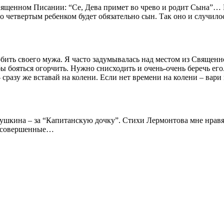
 Свя­щен­ном Писа­нии: “Се, Дева при­мет во чре­во и родит Сына”
чет­вер­тым ребен­ком будет обя­за­тель­но сын. Так оно и слу­чи­ло
бить сво­е­го мужа. Я часто заду­мы­ва­лась над местом из Свя­щен­н
о­бы боять­ся огор­чить. Нуж­но снис­хо­дить и очень-очень беречь его
 сра­зу же вста­вай на коле­ни. Если нет вре­ме­ни на коле­ни – вари 
уш­ки­на – за “Капи­тан­скую доч­ку”. Сти­хи Лер­мон­то­ва мне нра­вя
 не совершенные…