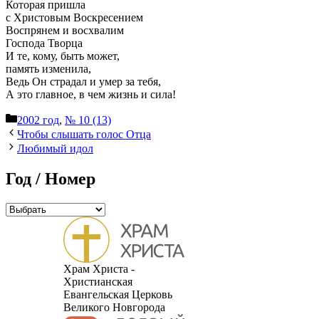
Кото­рая при­шла
с Хри­сто­вым Вос­кре­се­ни­ем
Вос­пря­нем и вос­хва­лим
Гос­по­да Твор­ца
И те, кому, быть может,
память изме­ни­ла,
Ведь Он стра­дал и умер за тебя,
А это глав­ное, в чем жизнь и сила!
Рубрики
2002 год
,
№ 10 (13)
Что­бы слы­шать голос Отца
Люби­мый идол
Год / Номер
Храм Христа -
Христианская
Евангельская Церковь
Великого Новгорода