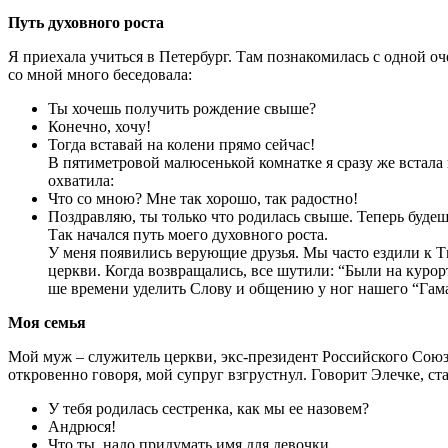
Путь духов­но­го роста
Я при­е­ха­ла учить­ся в Петер­бург. Там позна­ко­ми­лась с одной о
со мной мно­го беседовала:
Ты хочешь полу­чить рож­де­ние свыше?
Конеч­но, хочу!
Тогда вста­вай на коле­ни пря­мо сей­час!
В пяти­мет­ро­вой малю­сень­кой ком­нат­ке я сра­зу же вста­л
охватила:
Что со мною? Мне так хоро­шо, так радостно!
Поздрав­ляю, ты толь­ко что роди­лась свы­ше. Теперь будешь 
Так начал­ся путь мое­го духов­но­го роста.
У меня появи­лись веру­ю­щие дру­зья. Мы часто езди­ли к Ти
церк­ви. Когда воз­вра­ща­лись, все шути­ли: “Были на курор­т
ше вре­ме­ни уде­лить Сло­ву и обще­нию у ног наше­го “Гама­
Моя семья
Мой муж – слу­жи­тель церк­ви, экс-пре­зи­дент Рос­сий­ско­го Сою­
откро­вен­но гово­ря, мой супруг взгруст­нул. Гово­рит Элеч­ке, ст
У тебя роди­лась сест­рен­ка, как мы ее назовем?
Анд­рю­ся!
Что ты, надо при­ду­мать имя для девоч­ки…