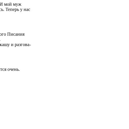
… И мой муж
сь. Теперь у нас
о­го Писа­ния
.
кашу и раз­го­ва­
т­ся очень.