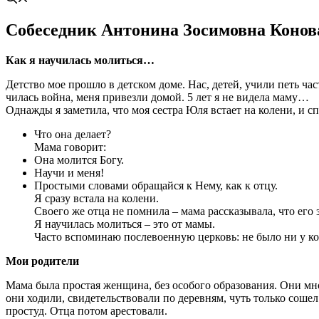
Собе­сед­ник Анто­ни­на Зоси­мов­на Коно
Как я научи­лась молиться…
Дет­ство мое про­шло в дет­ском доме. Нас, детей, учи­ли петь час
чи­лась вой­на, меня при­вез­ли домой. 5 лет я не виде­ла маму…
Одна­жды я заме­ти­ла, что моя сест­ра Юля вста­ет на коле­ни, и с
Что она дела­ет?
Мама гово­рит:
Она молит­ся Богу.
Научи и меня!
Про­сты­ми сло­ва­ми обра­щай­ся к Нему, как к отцу.
Я сра­зу вста­ла на коле­ни.
Сво­е­го же отца не пом­ни­ла – мама рас­ска­зы­ва­ла, что его
Я научи­лась молить­ся – это от мамы.
Часто вспо­ми­наю после­во­ен­ную цер­ковь: не было ни у к
Мои роди­те­ли
Мама была про­стая жен­щи­на, без осо­бо­го обра­зо­ва­ния. Они мно
они ходи­ли, сви­де­тель­ство­ва­ли по дерев­ням, чуть толь­ко сошел
про­студ. Отца потом арестовали.