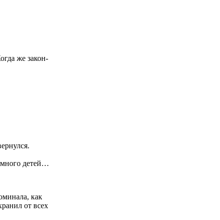
Когда же закон­
ер­нул­ся.
; мно­го детей…
­ми­на­ла, как
 хра­нил от всех