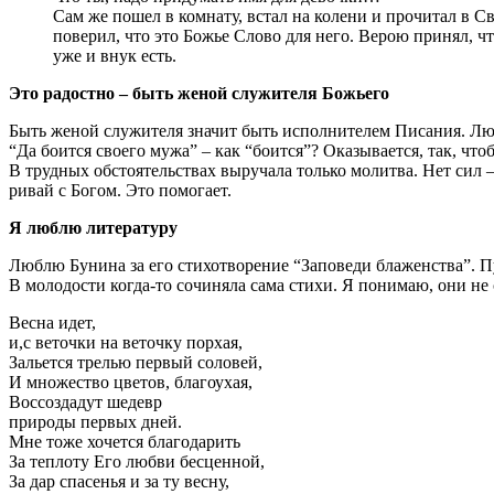
Сам же пошел в ком­на­ту, встал на коле­ни и про­чи­тал в
пове­рил, что это Божье Сло­во для него. Верою при­нял, что 
уже и внук есть.
Это радост­но – быть женой слу­жи­те­ля Божьего
Быть женой слу­жи­те­ля зна­чит быть испол­ни­те­лем Писа­ния. Лю
“Да боит­ся сво­е­го мужа” – как “боит­ся”? Ока­зы­ва­ет­ся, так, чт
В труд­ных обсто­я­тель­ствах выру­ча­ла толь­ко молит­ва. Нет сил –
ри­вай с Богом. Это помогает.
Я люб­лю литературу
Люб­лю Буни­на за его сти­хо­тво­ре­ние “Запо­ве­ди бла­жен­ства”. П
В моло­до­сти когда-то сочи­ня­ла сама сти­хи. Я пони­маю, они
Вес­на идет,
и,с веточ­ки на веточ­ку пор­хая,
Зальет­ся тре­лью пер­вый соло­вей,
И мно­же­ство цве­тов, бла­го­ухая,
Вос­со­зда­дут шедевр
при­ро­ды пер­вых дней.
Мне тоже хочет­ся бла­го­да­рить
За теп­ло­ту Его люб­ви бес­цен­ной,
За дар спа­се­нья и за ту вес­ну,