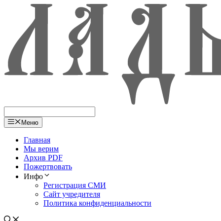
Перейти
к
содержимому
Меню
Глав­ная
Мы верим
Архив PDF
Пожерт­во­вать
Инфо
Реги­стра­ция СМИ
Cайт учре­ди­те­ля
Поли­ти­ка конфиденциальности